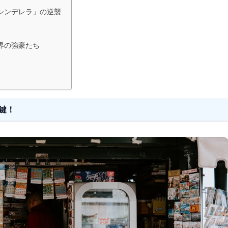
シンデレラ」の逆襲
界の強豪たち
鍵！