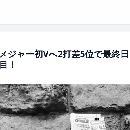
メジャー初Vへ2打差5位で最終日
目！