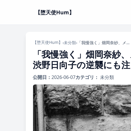
【堕天使Hum】
【堕天使Hum】
›
未分類
›
「我慢強く」畑岡奈紗、メジャー初Vへ2打差5位で最終日！渋野日向子の逆襲にも注目！
「我慢強く」畑岡奈紗、
渋野日向子の逆襲にも注
公開日：
2026-06-07
カテゴリ：
未分類